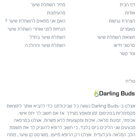
דף הבית
מחיר השתלת שיער
אודות
מהעיתונות
הצהרת נגישות
האם אני מתאים להשתלת שיער ?
מאמרים
הנחיות לפני ואחרי השתלת שיער
תוצאות השתלת שיער
השתלת שיער בחו״ל
סרטוני וידאו
השתלת שיער וההלכה
צור קשר
טל״ח
אצלנו ב-Darling Buds נעשה כל שביכולתנו כדי להביא אותך לתוצאות
מקסימליות במינימום זמן ומאמץ מצידך. אז אם חשוב לך יחס אישי,
אכפתי, זמינות מלאה, איכות ומקצועיות ללא פשרות, אצלנו במרפאה
מבצעים שני הליכים ביום בלבד, כי חשוב לרופא להעניק לך את תשומת
הלב המלאה והבלעדית. אצלנו רק הרופא מייעץ, משרטט קו שיער, פותח