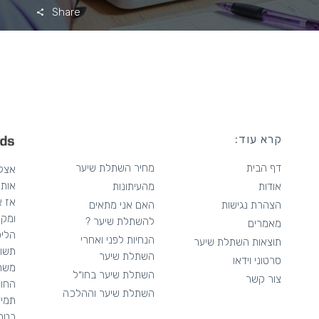
Share
קרא עוד:
דף הבית
מחיר השתלת שיער
אותך
אודות
מהעיתונות
אז א
הצהרת נגישות
האם אני מתאים
ומקצ
להשתלת שיער ?
מאמרים
הליכ
הנחיות לפני ואחרי
תוצאות השתלת שיער
תשומ
השתלת שיער
סרטוני וידאו
משרט
השתלת שיער בחו״ל
צור קשר
החור
השתלת שיער וההלכה
בטחו