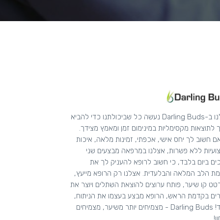
אצלנו ב-Darling Buds נעשה כל שביכולתנו כדי להביא
 לתוצאות מקסימליות במינימום זמן ומאמץ מצידך.
ם חשוב לך יחס אישי, אכפתי, זמינות מלאה, איכות
ועיות ללא פשרות, אצלנו במרפאה מבצעים שני
ים ביום בלבד, כי חשוב לרופא להעניק לך את
ת הלב המלאה והבלעדית. אצלנו רק הרופא מייעץ,
ט קו שיער, פותח ערוצים להוצאת השתלים ויוצר את
ים בקדמת הראש, הרופא מבצע בעצמו את הניתוח,
תמיד! Darling Buds - מצמיחים יותר משיער, מצמיחים
ן!