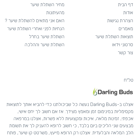
דף הבית
מחיר השתלת שיער
אודות
מהעיתונות
הצהרת נגישות
האם אני מתאים להשתלת שיער ?
מאמרים
הנחיות לפני ואחרי השתלת שיער
תוצאות השתלת שיער
השתלת שיער בחו״ל
סרטוני וידאו
השתלת שיער וההלכה
צור קשר
טל״ח
אצלנו ב-Darling Buds נעשה כל שביכולתנו כדי להביא אותך לתוצאות
מקסימליות במינימום זמן ומאמץ מצידך. אז אם חשוב לך יחס אישי,
אכפתי, זמינות מלאה, איכות ומקצועיות ללא פשרות, אצלנו במרפאה
מבצעים שני הליכים ביום בלבד, כי חשוב לרופא להעניק לך את תשומת
הלב המלאה והבלעדית. אצלנו רק הרופא מייעץ, משרטט קו שיער, פותח