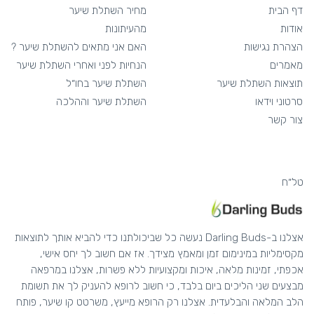
דף הבית
מחיר השתלת שיער
אודות
מהעיתונות
הצהרת נגישות
האם אני מתאים להשתלת שיער ?
מאמרים
הנחיות לפני ואחרי השתלת שיער
תוצאות השתלת שיער
השתלת שיער בחו״ל
סרטוני וידאו
השתלת שיער וההלכה
צור קשר
טל״ח
אצלנו ב-Darling Buds נעשה כל שביכולתנו כדי להביא אותך לתוצאות
מקסימליות במינימום זמן ומאמץ מצידך. אז אם חשוב לך יחס אישי,
אכפתי, זמינות מלאה, איכות ומקצועיות ללא פשרות, אצלנו במרפאה
מבצעים שני הליכים ביום בלבד, כי חשוב לרופא להעניק לך את תשומת
הלב המלאה והבלעדית. אצלנו רק הרופא מייעץ, משרטט קו שיער, פותח