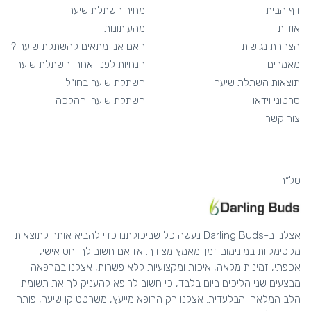
דף הבית
מחיר השתלת שיער
אודות
מהעיתונות
הצהרת נגישות
האם אני מתאים להשתלת שיער ?
מאמרים
הנחיות לפני ואחרי השתלת שיער
תוצאות השתלת שיער
השתלת שיער בחו״ל
סרטוני וידאו
השתלת שיער וההלכה
צור קשר
טל״ח
אצלנו ב-Darling Buds נעשה כל שביכולתנו כדי להביא אותך לתוצאות
מקסימליות במינימום זמן ומאמץ מצידך. אז אם חשוב לך יחס אישי,
אכפתי, זמינות מלאה, איכות ומקצועיות ללא פשרות, אצלנו במרפאה
מבצעים שני הליכים ביום בלבד, כי חשוב לרופא להעניק לך את תשומת
הלב המלאה והבלעדית. אצלנו רק הרופא מייעץ, משרטט קו שיער, פותח