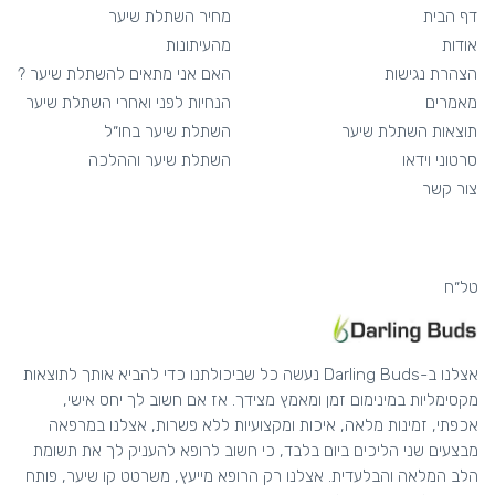
דף הבית
מחיר השתלת שיער
אודות
מהעיתונות
הצהרת נגישות
האם אני מתאים להשתלת שיער ?
מאמרים
הנחיות לפני ואחרי השתלת שיער
תוצאות השתלת שיער
השתלת שיער בחו״ל
סרטוני וידאו
השתלת שיער וההלכה
צור קשר
טל״ח
אצלנו ב-Darling Buds נעשה כל שביכולתנו כדי להביא אותך לתוצאות
מקסימליות במינימום זמן ומאמץ מצידך. אז אם חשוב לך יחס אישי,
אכפתי, זמינות מלאה, איכות ומקצועיות ללא פשרות, אצלנו במרפאה
מבצעים שני הליכים ביום בלבד, כי חשוב לרופא להעניק לך את תשומת
הלב המלאה והבלעדית. אצלנו רק הרופא מייעץ, משרטט קו שיער, פותח