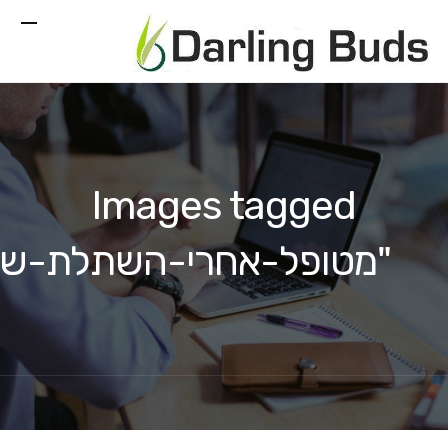
Images tagged
"מטופל-אחרי-השתלת-שי