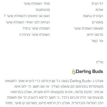
דף הבית
מחיר השתלת שיער
אודות
מהעיתונות
הצהרת נגישות
האם אני מתאים להשתלת שיער ?
מאמרים
הנחיות לפני ואחרי השתלת שיער
תוצאות השתלת שיער
השתלת שיער בחו״ל
סרטוני וידאו
השתלת שיער וההלכה
צור קשר
טל״ח
אצלנו ב-Darling Buds נעשה כל שביכולתנו כדי להביא אותך לתוצאות
מקסימליות במינימום זמן ומאמץ מצידך. אז אם חשוב לך יחס אישי,
אכפתי, זמינות מלאה, איכות ומקצועיות ללא פשרות, אצלנו במרפאה
מבצעים שני הליכים ביום בלבד, כי חשוב לרופא להעניק לך את תשומת
הלב המלאה והבלעדית. אצלנו רק הרופא מייעץ, משרטט קו שיער, פותח