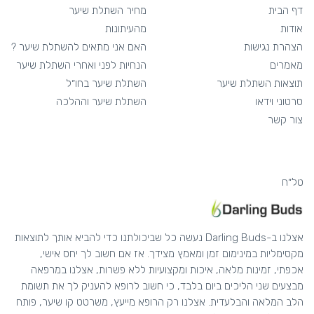
דף הבית
מחיר השתלת שיער
אודות
מהעיתונות
הצהרת נגישות
האם אני מתאים להשתלת שיער ?
מאמרים
הנחיות לפני ואחרי השתלת שיער
תוצאות השתלת שיער
השתלת שיער בחו״ל
סרטוני וידאו
השתלת שיער וההלכה
צור קשר
טל״ח
אצלנו ב-Darling Buds נעשה כל שביכולתנו כדי להביא אותך לתוצאות
מקסימליות במינימום זמן ומאמץ מצידך. אז אם חשוב לך יחס אישי,
אכפתי, זמינות מלאה, איכות ומקצועיות ללא פשרות, אצלנו במרפאה
מבצעים שני הליכים ביום בלבד, כי חשוב לרופא להעניק לך את תשומת
הלב המלאה והבלעדית. אצלנו רק הרופא מייעץ, משרטט קו שיער, פותח