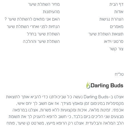
דף הבית
מחיר השתלת שיער
אודות
מהעיתונות
הצהרת נגישות
האם אני מתאים להשתלת שיער ?
מאמרים
הנחיות לפני ואחרי השתלת שיער
תוצאות השתלת שיער
השתלת שיער בחו״ל
סרטוני וידאו
השתלת שיער וההלכה
צור קשר
טל״ח
אצלנו ב-Darling Buds נעשה כל שביכולתנו כדי להביא אותך לתוצאות
מקסימליות במינימום זמן ומאמץ מצידך. אז אם חשוב לך יחס אישי,
אכפתי, זמינות מלאה, איכות ומקצועיות ללא פשרות, אצלנו במרפאה
מבצעים שני הליכים ביום בלבד, כי חשוב לרופא להעניק לך את תשומת
הלב המלאה והבלעדית. אצלנו רק הרופא מייעץ, משרטט קו שיער, פותח