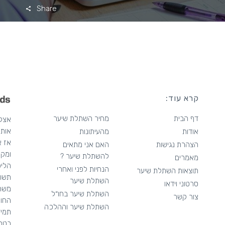
Share
קרא עוד:
דף הבית
מחיר השתלת שיער
אותך
אודות
מהעיתונות
אז א
הצהרת נגישות
האם אני מתאים
ומקצ
להשתלת שיער ?
מאמרים
הליכ
הנחיות לפני ואחרי
תוצאות השתלת שיער
תשומ
השתלת שיער
סרטוני וידאו
משרט
השתלת שיער בחו״ל
צור קשר
החור
השתלת שיער וההלכה
בטחו