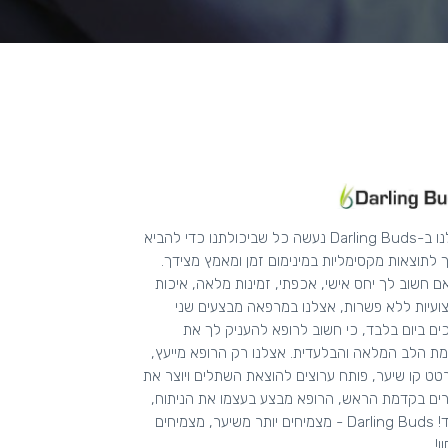
אצלנו ב-Darling Buds נעשה כל שביכולתנו כדי להביא
 לתוצאות מקסימליות במינימום זמן ומאמץ מצידך.
ם חשוב לך יחס אישי, אכפתי, זמינות מלאה, איכות
ועיות ללא פשרות, אצלנו במרפאה מבצעים שני
ים ביום בלבד, כי חשוב לרופא להעניק לך את
ת הלב המלאה והבלעדית. אצלנו רק הרופא מייעץ,
ט קו שיער, פותח ערוצים להוצאת השתלים ויוצר את
ים בקדמת הראש, הרופא מבצע בעצמו את הניתוח,
תמיד! Darling Buds - מצמיחים יותר משיער, מצמיחים
ן!