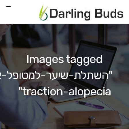
Images tagged
"השתלת-שיער-למטופל-א
traction-alopecia"