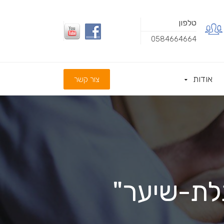
טלפון
0584664664
אודות
צור קשר
לת-שיער"