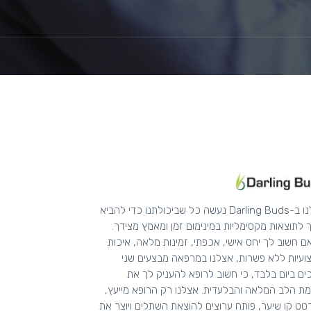
אצלנו ב-Darling Buds נעשה כל שביכולתנו כדי להביא
 לתוצאות מקסימליות במינימום זמן ומאמץ מצידך.
ם חשוב לך יחס אישי, אכפתי, זמינות מלאה, איכות
ועיות ללא פשרות, אצלנו במרפאה מבצעים שני
ים ביום בלבד, כי חשוב לרופא להעניק לך את
ת הלב המלאה והבלעדית. אצלנו רק הרופא מייעץ,
ט קו שיער, פותח ערוצים להוצאת השתלים ויוצר את