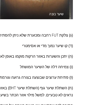
שיער בובה
FUT
(ג) צלקת
רחבה ומכוערת שלא ניתן להסתיר
(ד) קו שיער נמוך מדי או אסימטרי
(ה) יתכן והשערות באזור הרקות מוקמו באופן לא 
(ו) צמיחה דלה של השיער המושתל
(ז) פתיחת ערוצים שבוצעה בצורה גרועה וגורמת ל
BHT
(ח) השתלת שיער גוף (השתלת שיער
) באז
נראים לא טבעיים. למשל מילוי אזור הכתר בשיער