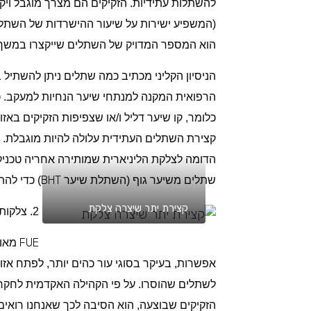
להשתלות עתידיות. הזקיקים הם מצרך מוגבל ויקר
(המשפיע ישירות על שיעור ההישרדות של השתל
הוא המספר המדויק של השתלים שייקצרו במשך כ
הניסיון הקליני מכתיב כמה שתלים ניתן להשתיל ב
הרפואית המקנה למנתחי שיער הנחיות למעקב. 
כלומר, קו שיער דליל ו/או שצפיפות הזקיקים באז
קצירת השתלים העתידית עלולה להיות מוגבלת. ב
הדומה לצלקת הליניארית שמותירה אחריה טכני
BHT
שתלים משיער גוף (השתלת שיער
) כדי לה
קצירת יתר שיצרה צלקת
2. צלקות נראות לעין
FUE
מאופ
אפשרות, בעיקר בסוגי עור כהים יותר, לפתח אזו
לשתלים שהוסרו. על פי הקהילה האקדמית לחק
הזקיקים שבוצעה, הוא הסיבה לכך שאנחנו רואים א