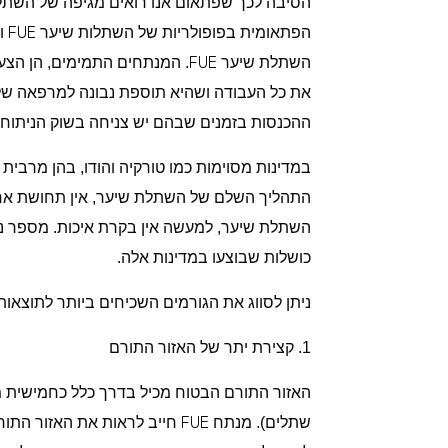
הסיבה לכך שפתאום אנו רואים מגיפה של השתלו
FUE
הפתאומית בפופולריות של השתלות שיער
וה
FUE
השתלת שיער
. המנתחים התמימים, הן הצע
את כל העבודה ושהיא תוספת נבונה למרפאה של
ההכנסות בזמנים שבהם יש צניחה בשוק הניתוח
במדינות מסוימות כמו טורקיה והודו, בהן מרבי
התהליך השלם של השתלת שיער, אין תחושת אחריו
השתלת שיער, למעשה אין בקרת איכות. מספר ני
כושלות שבוצעו במדינות אלה.
ניתן לסווג את הגורמים השכיחים ביותר לתוצא
1. קצירת יתר של האזור התורם
FUE
שתלים). מנתח
חייב לראות את האזור התורם