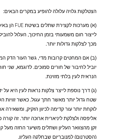
הצטלקות גלויה עלולה להופיע במקרים הבאים:
FUE
(א) מערכות לקצירת שתלים בשיטת
הן באיכ
לייצור חום משמעותי בזמן החיכוך, העלול להוב
מכך לצלקות גדולות יותר.
(ב) אם המחטים קרובות מדי, גשר העור הדק המפ
הנראית לעין בלתי מזוינת.
(ג) דרך נוספת לייצר צלקות נראות לעין היא על
שטח גדול יותר מאשר חתך עגול. כאשר זוויות ה
לוקחת יותר עור קדימה לכיוון הזקיק, ומשאירה 
אליפסה ולצלקת ליניארית ארוכה יותר. זה קורה
זקן מהצוואר העליון ושתלים משיער החזה מעל קו
(הסטרנום) למנובריום שבחלקה העליון.