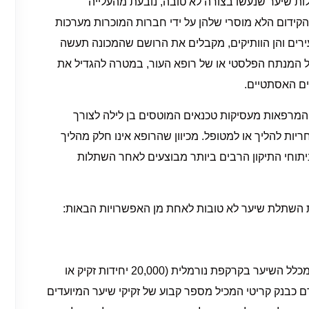
ת שיער שנעשו בצורה לא טובה, נובעת מהעלייה
קידום הלא מוסרי שלהן על ידי חברות המוכרות מערכות
ירים והן הוותיקים, מקבלים את הרושם שהמכונה תעשה
 המנתח הפלסטי או של רופא העור, במטרה להגדיל את
ים האסתטיים.
ת המרפאות מעסיקות טכנאים המוטסים בן לילה לצורך
ת להליך או למטופל. מכיוון שהרופא אינו חלק מהליך
תוחי התיקון הרבים ביותר מבוצעים לאחר השתלות
ות השתלת שיער לא טובות לאחת מן האפשרויות הבאות:
האזור התורם הבטוח מכיל בדרך כלל כחמישית מכלל השיער בקרקפת נורמלית (20,000 יחידות זקיק או
 כבנק קריטי המכיל מספר קבוע של זקיקי שיער המיועדים