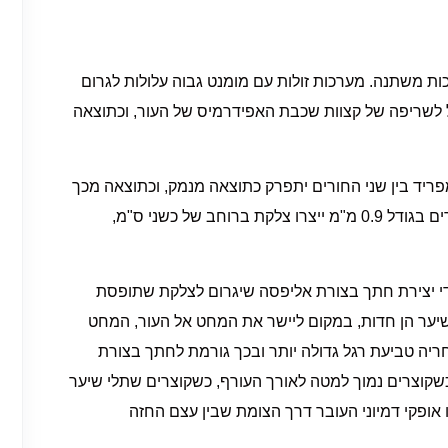
ות משתנה. מערכות זולות עם מומנט גבוה עלולות לגרום
יל לשריפה של קצוות שכבת האפידרמיס של העור, וכתוצאה
ריד בין שני החורים יתפרק כתוצאה מנמק, וכתוצאה מכך
יוביל לחיבור של חורים סמוכים. לדוגמא, שני חורים בגודל 0.9 מ"מ ייצרו צלקת ברוחב של כשני ס"מ,
 ידי יצירת חתך בצורת אליפסה שיגרום לצלקת שתופסת
שיער הן חדות, במקום ליישר את המחט אל העור, המחט
אחריה טביעת רגל גדולה יותר ובכך גורמת לחתך בצורת
 כשקוצרים נמוך למטה לאורך העורף, כשקוצרים שתלי שיער
 אופקי דמיוני העובר דרך הצומת שבין עצם החזה