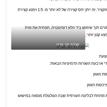
(ג) שמור תמיד יחידה פוליקולרית אחת בין אזורי הקציר. זה ייתן יחס קצירה של לא יותר מ- 1:5 וימנע קצירת
רם תוך שימוש ביד הלא דומיננטית, תפחית את זווית
ע קטן יותר.
קצירת יתר טריה
וצעת
די ארבעת השורות הדמיוניות הבאות:
רכסות האוזן
רקת הצוואר – זהו האזור הממוקם 2.5 ס"מ מתחת לבליטה העורפית שבה הגולגולת מוסווה במישוש