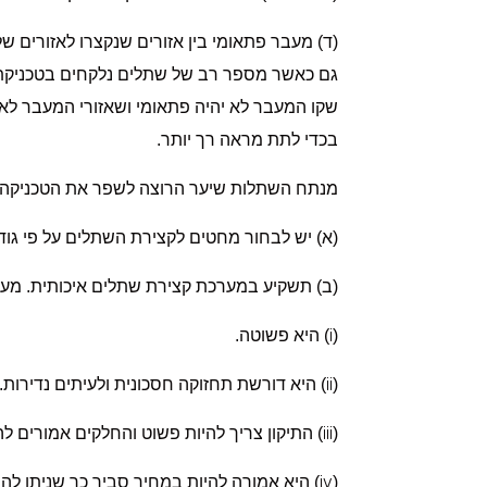
(ד) מעבר פתאומי בין אזורים שנקצרו לאזורים של
גם כאשר מספר רב של שתלים נלקחים בטכניקת "
שקו המעבר לא יהיה פתאומי ושאזורי המעבר לאור
בכדי לתת מראה רך יותר.
מנתח השתלות שיער הרוצה לשפר את הטכניקה
(א) יש לבחור מחטים לקצירת השתלים על פי גודל
(ב) תשקיע במערכת קצירת שתלים איכותית. מע
i
(
) היא פשוטה.
ii
(
) היא דורשת תחזוקה חסכונית ולעיתים נדירות.
iii
(
) התיקון צריך להיות פשוט והחלקים אמורים להי
iv
(
) היא אמורה להיות במחיר סביר כך שניתן ל