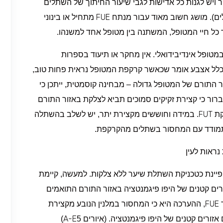
 ויש לגנות כל אדישות לגבי שיעור החיתוך של השתלים
FUE
ים). מושג חשוב מאוד עבור מנתח
מתחיל או בינוני
ל חיי המטופל, המשתנה בין מטופל אחד למשנהו.
מטופל אינדיבידואלי. אין מחקר או תיעוד בספרות
כלל אצבע אומר שכאשר קרקפת המטופל נראית פחות טוב,
ור התורם של המטופל גדולה – מבחינה קוסמטית, ייתכן כי
רור כי קצירת זקיקים סמוכים תביא לצלקת באזור התורם
FUT
קת
. במידה וחוששים מקצירת יתר, יש לשלב בהשתלה
תמודד עם המחסור בשתלים מהקרקפת.
יינת כטכניקת השתלת שיער ללא צלקות. למעשה, קיימת
רים קטנים של היפו פיגמנטציה באזור התורם התואמים
FUE
ר
, ההערכה היא כי המחסור במלנין הנובע מקצירת
A-E
זורים קטנים של היפו פיגמנטציה. (איורים 5
)