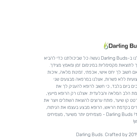
אצלנו ב-Darling Buds נעשה כל שביכולתנו כדי להביא
 לתוצאות מקסימליות במינימום זמן ומאמץ מצידך.
ם חשוב לך יחס אישי, אכפתי, זמינות מלאה, איכות
ועיות ללא פשרות, אצלנו במרפאה מבצעים שני
ים ביום בלבד, כי חשוב לרופא להעניק לך את
ת הלב המלאה והבלעדית. אצלנו רק הרופא מייעץ,
ט קו שיער, פותח ערוצים להוצאת השתלים ויוצר את
ים בקדמת הראש, הרופא מבצע בעצמו את הניתוח,
תמיד! Darling Buds - מצמיחים יותר משיער, מצמיחים
ן!