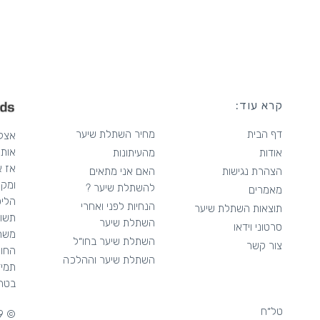
קרא עוד:
דף הבית
מחיר השתלת שיער
אותך
אודות
מהעיתונות
אז א
הצהרת נגישות
האם אני מתאים
ומקצ
להשתלת שיער ?
מאמרים
הליכ
הנחיות לפני ואחרי
תוצאות השתלת שיער
תשומ
השתלת שיער
סרטוני וידאו
משרט
השתלת שיער בחו״ל
צור קשר
החור
השתלת שיער וההלכה
בטחו
טל״ח
© 2019 Darling Buds. Crafted by