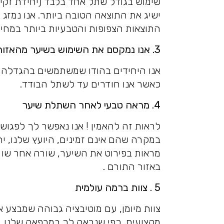
שימוש בגודל שתל אחד בלבד (יחידת זקי
ישיג את התוצאה הטובה ביותר. אנו נמזג
התוצאות הצפופות והטבעיות ביותר במחיר
3. אנו נמקסם את השימוש בשיער מהאזור התורם שלך
כאשר אנו חודרים עד לשתל הבודד.
4. מראה טבעי לאחר השתלת שיער
לראות זה להאמין ! אנו נאפשר לך לפגוש
במקרה שהם אינם זמינים, היועץ שלנו, י
מראות בפירוט את השיער, שורה אחר שור
באזור התורם .
5 . צוות ברמה עולמית
צוות מיומן, עם מוטיבציה גבוהה שמבצע 
מקצועית, כפי שנראה לך במרפאה שלנו. 