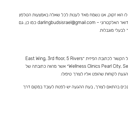
 הוא זקוק, אנו נשמח מאד לענות לכל שאלה באמצעות הטלפון
darlingbudsisrael@gmail.com
כמו כן, גם
לבעלי מוגבלות.
א. אנו עסק אינטרנטי הנותן שירותי שיווק לעסקים. בכל הקשור לכתובת הפיזית ״East Wing, 3rd floor, 5 Rivers
Wellness Clinics Pearl City, Sector 104 Mohali (Chandigarh – India) 140307״ אשר מהווה כתובתה של
עת לקוחות שהופנו אליו לצורך טיפולו.
ת לנכים בהתאם לצורך, בעת ההגעה יש לפנות לעובד במקום דרך