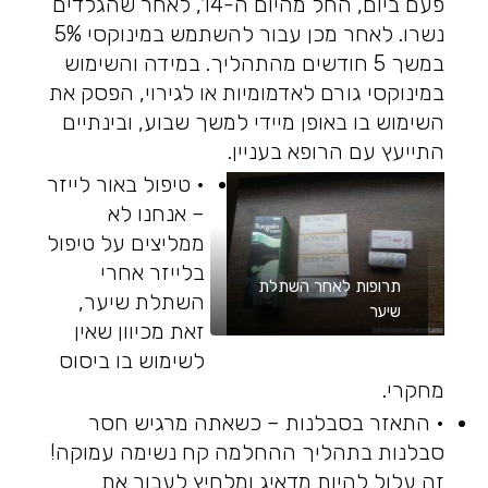
פעם ביום, החל מהיום ה-14, לאחר שהגלדים
נשרו. לאחר מכן עבור להשתמש במינוקסי 5%
במשך 5 חודשים מהתהליך. במידה והשימוש
במינוקסי גורם לאדמומיות או לגירוי, הפסק את
השימוש בו באופן מיידי למשך שבוע, ובינתיים
התייעץ עם הרופא בעניין.
• טיפול באור לייזר
– אנחנו לא
ממליצים על טיפול
בלייזר אחרי
תרופות לאחר השתלת
השתלת שיער,
שיער
זאת מכיוון שאין
לשימוש בו ביסוס
מחקרי.
• התאזר בסבלנות – כשאתה מרגיש חסר
סבלנות בתהליך ההחלמה קח נשימה עמוקה!
זה עלול להיות מדאיג ומלחיץ לעבור את