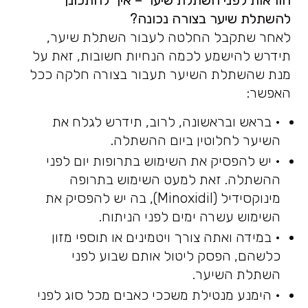
הוראות לפני השתלת שיער
–
איך להתכונן
להשתלת שיער בצורה נכונה
?
לאחר שתקבל החלטה לעבור השתלת שיער,
תידרש להישמע לכמה הנחיות חשובות, זאת על
מנת שהשתלת השיער תעבור בצורה חלקה ככל
האפשר:
• בראש ובראשונה, לרוב, תידרש לגלח את
השיער לחלוטין ביום ההשתלה.
• יש להפסיק את השימוש בתרופות יום לפני
ההשתלה. זאת למעט השימוש בתרופה
מינוקסידיל (Minoxidil), בה יש להפסיק את
השימוש עשרה ימים לפני הניתוח.
• במידה ואתה צורך ויטמינים או תוספי מזון
כלשהם, הפסק ליטול אותם שבוע לפני
השתלת השיער.
• הימנע מנטילת משככי כאבים מכל סוג לפני