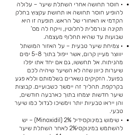
• חוסר תחושה אחרי השתלת שיער – עלולה
להופיע חוסר תחושה או תחושת עקצוץ בחלק
הקדמי או האחורי של הראש. תופעה זו היא
תקינה ונורמלית לחלוטין, וייקח לה מס'
שבועות עד שהיא תחלוף מעצמה.
• צמיחת שיער טבעית – על האזור המושתל
יוווצר מעיין קרום, אשר ייפול בתוך 5-8 ימים
מהניתוח. אל תחששו, גם אם יחד אתו יפלו
שיערות כיוון שזה לא השיער שיהיה לכם
בפועל. הזקיקים נשארים בשלמותם וללא פגע
בקרקפת. תהליך זה יימשך כשבועיים. קבוצות
שיער חדשות יצמחו בתוך כארבעה חודשים,
והן ייראו טבעיות יותר וימשיכו לגדול כמו שיער
טבעי.
• שימוש במינוקסידיל 2% (Minoxidil) – יש
להשתמש במינוקסי2% לאחר השתלת שיער