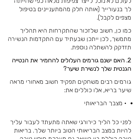
לעולם לא נוכל לייצר צפיפות מלאה כפי שהייתה
לך בנעורייך (אותה חלק מהמתעניינים בטיפול
מצפים לקבל).
כמו כן, חשוב שלזכור שהתקרחות היא תהליך
מתמשך, לכן ייתכן שבעתיד עם התקדמות הנשירה
תזדקק להשתלה נוספת.
2. האם ישנם גורמים העלולים להחמיר את הנטייה
הגנטית שלך לנשירת שיער?
גורמים רבים משחקים תפקיד חשוב מאחורי מראה
שיער בריא, אלו כוללים את:
• מצבך הבריאותי
לפני כל הליך כירורגי שאתה מתעתד לעבור עליך
להיות במצב הבריאותי הטוב ביותר שלך. בריאות
טובה כוללת בין השאר גם מערכת חיסון טובה.