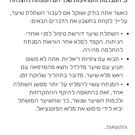
5. הסבלנות והמחויבות שלך הם המפתח להצלחה
כאשר אתה בודק ושוקל אם לעבור השתלת שיער,
עלייך לקחת בחשבון את הדברים הבאים:
• השתלת שיער דורשת טיפול לפני ואחרי
הניתוח. הקפד למלא אחר הוראות המנתח
להחלמה מהירה.
• תבוא עם ציפיות ריאליות. אתה לא פשוט
תגיע עם שיער מדלדל ותצא מהמרפאה עם
ראש מלא שיער. מדובר בתהליך שלוקח זמן.
• המנתח עשוי להמליץ על יותר מסשן השתלה
אחד, זאת בהתאמה להיקף ההתקרחות
ולכמות השיער שנשר, כך שהשיער המושתל
יביא לידי מימוש את מלוא הפוטנציאל.
והתוצאות…